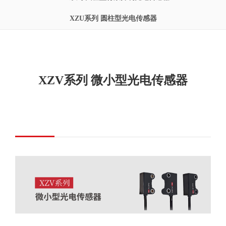
XZU系列 圆柱型光电传感器
XZV系列 微小型光电传感器